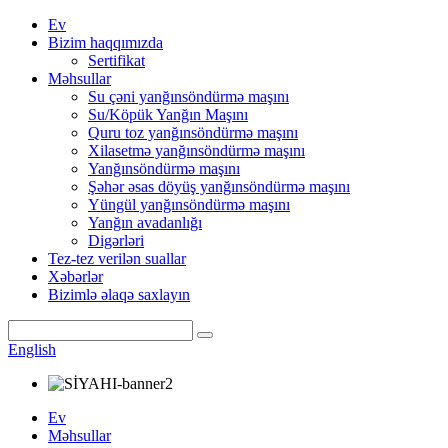
Ev
Bizim haqqımızda
Sertifikat
Məhsullar
Su çəni yanğınsöndürmə maşını
Su/Köpük Yanğın Maşını
Quru toz yanğınsöndürmə maşını
Xilasetmə yanğınsöndürmə maşını
Yanğınsöndürmə maşını
Şəhər əsas döyüş yanğınsöndürmə maşını
Yüngül yanğınsöndürmə maşını
Yanğın avadanlığı
Digərləri
Tez-tez verilən suallar
Xəbərlər
Bizimlə əlaqə saxlayın
English
Ev
Məhsullar