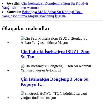
Əvvəlki:
Çin İstehsalçısı Dongfeng 3.5ton Su Köpüyü
Yanğınsöndürən Avtomobil
Sonrakı:
Bələdiyyə MAN Şəhər Su Köpüyü Tozu
Yanğınsöndürmə Maşını Avadanlıq İşığı ilə
Əlaqədar məhsullar
Çin Fabriki İstehsalçısı ISUZU 2ton
Su Tan...
Çin İstehsalçısı Dongfeng 3.5ton Su
Köpüyü F...