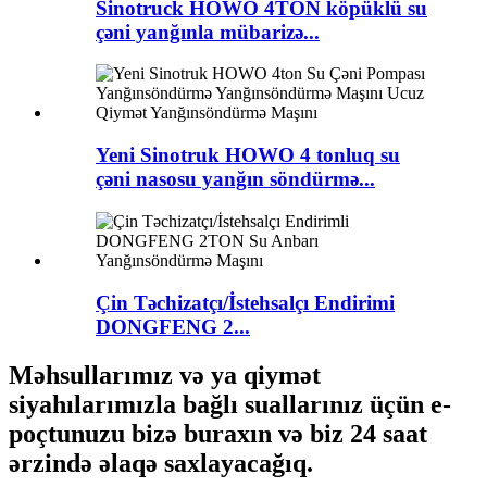
Sinotruck HOWO 4TON köpüklü su
çəni yanğınla mübarizə...
Yeni Sinotruk HOWO 4 tonluq su
çəni nasosu yanğın söndürmə...
Çin Təchizatçı/İstehsalçı Endirimi
DONGFENG 2...
Məhsullarımız və ya qiymət
siyahılarımızla bağlı suallarınız üçün e-
poçtunuzu bizə buraxın və biz 24 saat
ərzində əlaqə saxlayacağıq.