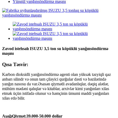
Yüngül yanğınsöndürmə maşını
Zavod istehsalı ISUZU 3,5 ton su köpüklü yanğınsöndürmə
maşını
Qısa Təsvir:
Karbon dioksidli yanğınsöndürmə agenti olan yüksək təzyiqli qaz
anbarı silindr və onun tam çiləyici qurğular dəsti və bəzilərində
yanğın nasosu da var.Əsasən qiymətli avadanlıqlar, dəqiq alətlər,
mühüm mədəni qalıqlar və kitablar, arxivlər kimi yanğınları xilas
etmək üçün istifadə olunur və həmçinin ümumi maddi yanğınları
xilas edə bilir.
Aşağı
Qiymət
:
39.000-50.000 dollar