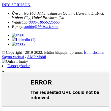
İNDİ SORUŞUN
Ünvan:
No.140, Miliangshanxin County, Hanyang District,
Wuhan City, Hubei Province, Çin
Whatsapp:
0086-18656225665
E-poçt:
sophia@bh-truck.com
© Copyright - 2019-2022: Bütün hüquqlar qorunur.
İsti məhsullar
-
Saytın xəritəsi
-
AMP Mobil
E-poçt göndər
x