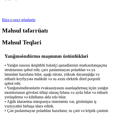
Bizə e-poçt göndərin
Məhsul təfərrüatı
Məhsul Teqləri
Yanğınsöndürmə maşınının üstünlükləri
• Yanğın nasosu ikiqütblü bələdçi qanadlarının mərkəzdənqaçma
strukturunu qəbul edir, çarx paslanmayan poladdan və ya
latundan hazırlana bilər, aşağı sürətə, yüksək dayanıqlığa və
etibarlı keyfiyyətə malikdir və su axını elektrik dörd porşenli
qəbul edir.
• Yanğınsöndürənlərin evakuasiyasını asanlaşdırmaq üçün yanğın
monitorunun gövdəsi üfüqi olaraq fırlana və əyilə bilər və etibarlı
yerləşdirmə və kilidləmə əldə edə bilər.
• Ağıllı idarəetmə inteqrasiya sistemimiz var, görünüşün iş
vəziyyətini birbaşa idarə edirik.
• Çən paslanmayan poladdan hazırlanır, su çəni və köpük çəninin