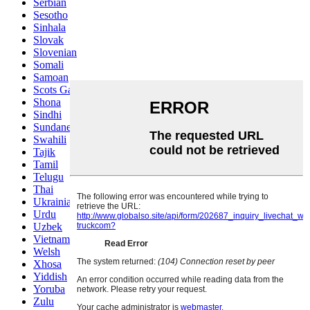
Serbian
Sesotho
Sinhala
Slovak
Slovenian
Somali
Samoan
Scots Gaelic
Shona
Sindhi
Sundanese
Swahili
Tajik
Tamil
Telugu
Thai
Ukrainian
Urdu
Uzbek
Vietnamese
Welsh
Xhosa
Yiddish
Yoruba
Zulu