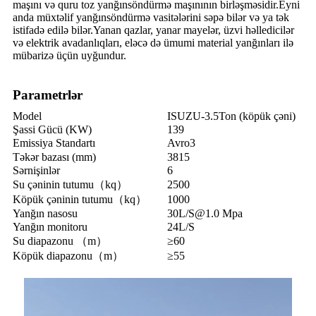
maşını və quru toz yanğınsöndürmə maşınının birləşməsidir.Eyni
anda müxtəlif yanğınsöndürmə vasitələrini səpə bilər və ya tək
istifadə edilə bilər.Yanan qazlar, yanar mayelər, üzvi həlledicilər
və elektrik avadanlıqları, eləcə də ümumi material yanğınları ilə
mübarizə üçün uyğundur.
Parametrlər
Model
ISUZU-3.5Ton (köpük çəni)
Şassi Gücü (KW)
139
Emissiya Standartı
Avro3
Təkər bazası (mm)
3815
Sərnişinlər
6
Su çəninin tutumu（kq）
2500
Köpük çəninin tutumu（kq）
1000
Yanğın nasosu
30L/S@1.0 Mpa
Yanğın monitoru
24L/S
Su diapazonu （m）
≥60
Köpük diapazonu（m）
≥55