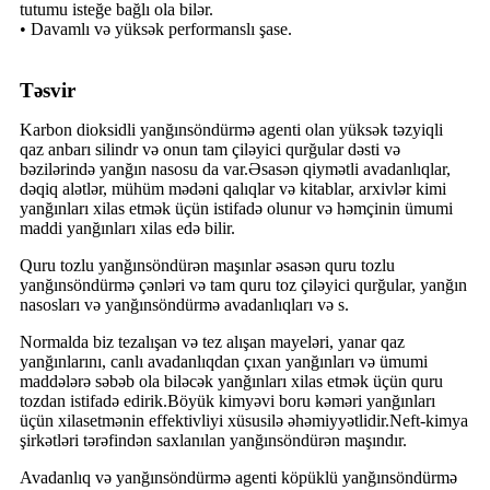
tutumu isteğe bağlı ola bilər.
• Davamlı və yüksək performanslı şase.
Təsvir
Karbon dioksidli yanğınsöndürmə agenti olan yüksək təzyiqli
qaz anbarı silindr və onun tam çiləyici qurğular dəsti və
bəzilərində yanğın nasosu da var.Əsasən qiymətli avadanlıqlar,
dəqiq alətlər, mühüm mədəni qalıqlar və kitablar, arxivlər kimi
yanğınları xilas etmək üçün istifadə olunur və həmçinin ümumi
maddi yanğınları xilas edə bilir.
Quru tozlu yanğınsöndürən maşınlar əsasən quru tozlu
yanğınsöndürmə çənləri və tam quru toz çiləyici qurğular, yanğın
nasosları və yanğınsöndürmə avadanlıqları və s.
Normalda biz tezalışan və tez alışan mayeləri, yanar qaz
yanğınlarını, canlı avadanlıqdan çıxan yanğınları və ümumi
maddələrə səbəb ola biləcək yanğınları xilas etmək üçün quru
tozdan istifadə edirik.Böyük kimyəvi boru kəməri yanğınları
üçün xilasetmənin effektivliyi xüsusilə əhəmiyyətlidir.Neft-kimya
şirkətləri tərəfindən saxlanılan yanğınsöndürən maşındır.
Avadanlıq və yanğınsöndürmə agenti köpüklü yanğınsöndürmə